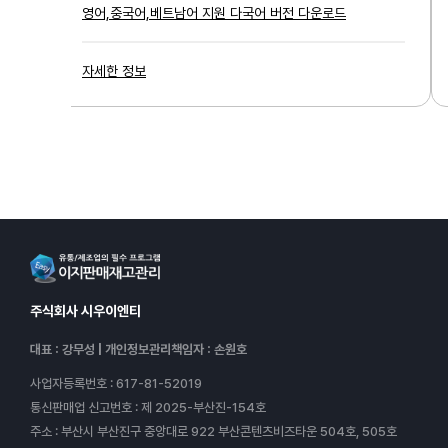
 제공
영어,중국어,베트남어 지원 다국어 버전 다운로드
자세한 정보
주식회사 시우이엔티
대표 : 강무성
|
개인정보관리책임자 : 손원호
사업자등록번호
: 617-81-52019
통신판매업 신고번호
: 제 2025-부산진-154호
주소
: 부산시 부산진구 중앙대로 922 부산콘텐츠비즈타운 504호, 505호