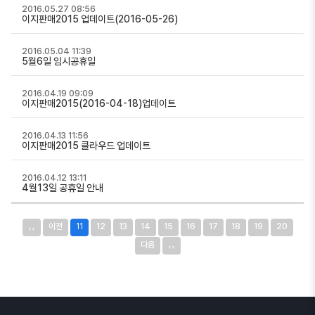
2016.05.27 08:56
이지판매2015 업데이트(2016-05-26)
2016.05.04 11:39
5월6일 임시공휴일
2016.04.19 09:09
이지판매2015(2016-04-18)업데이트
2016.04.13 11:56
이지판매2015 클라우드 업데이트
2016.04.12 13:11
4월13일 공휴일 안내
‹‹
이전
11
12
13
14
15
16
17
18
19
20
››
다음